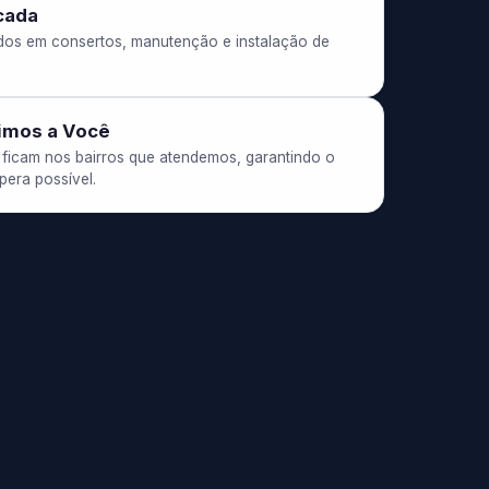
cada
dos em consertos, manutenção e instalação de
imos a Você
 ficam nos bairros que atendemos, garantindo o
era possível.