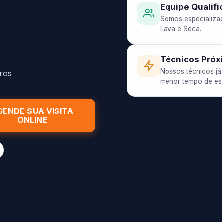
Equipe Qualifi
Somos especializa
Lava e Seca.
Técnicos Próx
Nossos técnicos já
ros
menor tempo de esp
GENDE SUA VISITA
ONLINE