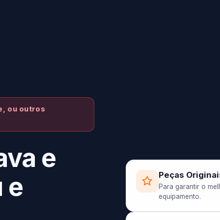
, ou outros
ava e
Peças Originai
 e
Para garantir o me
equipamento.